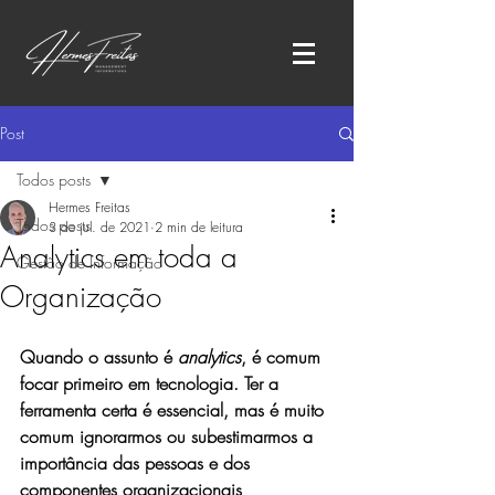
Post
Todos posts
Hermes Freitas
Todos posts
3 de jul. de 2021
2 min de leitura
Analytics em toda a
Gestão de Informação
Organização
Quando o assunto é 
analytics
, é comum 
focar primeiro em tecnologia. 
Ter a 
ferramenta certa é essencial, mas é muito 
comum ignorarmos ou subestimarmos a 
importância das pessoas e dos 
componentes organizacionais 