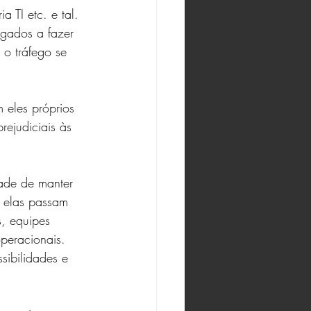
 TI etc. e tal. 
igados a fazer 
o tráfego se 
 eles próprios 
ejudiciais às 
dade de manter 
, elas passam 
, equipes 
operacionais.
sibilidades e 