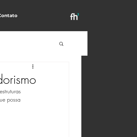
Contato
dorismo
struturas 
ue possa 