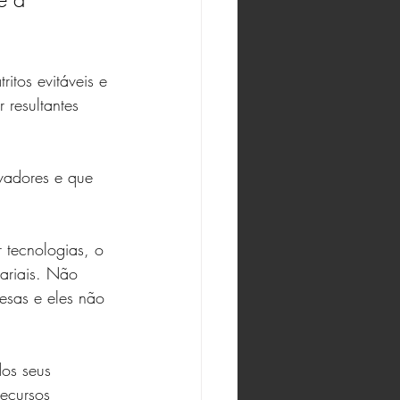
itos evitáveis e 
 resultantes 
vadores e que 
 tecnologias, o 
ariais. Não 
resas e eles não 
dos seus 
recursos 