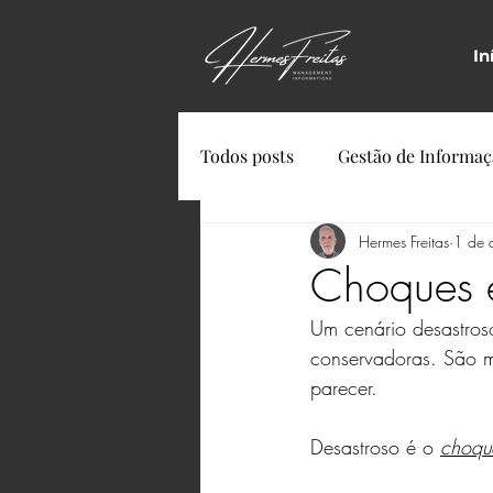
In
Todos posts
Gestão de Informa
Hermes Freitas
1 de 
Choques e
Um cenário desastros
conservadoras. São m
parecer.
Desastroso é o
choqu