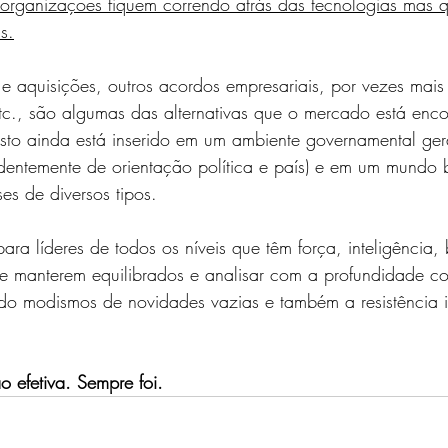
s organizações fiquem correndo atrás das tecnologias mas 
s.
s e aquisições, outros acordos empresariais, por vezes mais
etc., são algumas das alternativas que o mercado está enc
isto ainda está inserido em um ambiente governamental ger
dentemente de orientação política e país) e em um mundo
ses de diversos tipos.
para líderes de todos os níveis que têm força, inteligência
e manterem equilibrados e analisar com a profundidade cor
o modismos de novidades vazias e também a resistência in
 
 efetiva. Sempre foi.