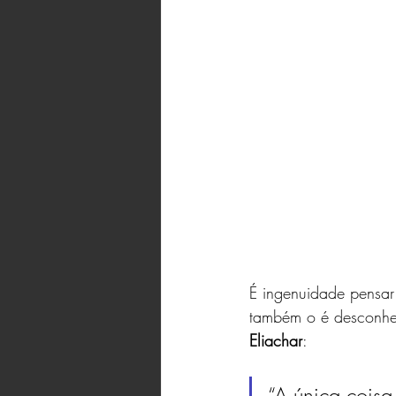
É ingenuidade pensar
também o é desconhe
Eliachar
: 
“A única coisa