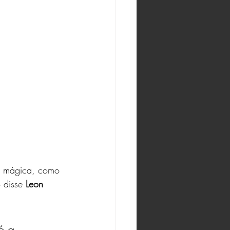
e mágica, como 
disse 
Leon 
é a 