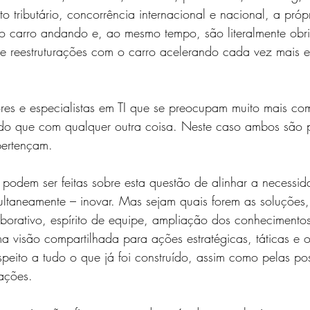
tributário, concorrência internacional e nacional, a própria
 o carro andando e, ao mesmo tempo, são literalmente obr
e reestruturações com o carro acelerando cada vez mais e 
es e especialistas em TI que se preocupam muito mais com
 do que com qualquer outra coisa. Neste caso ambos são pr
ertençam. 
podem ser feitas sobre esta questão de alinhar a necessi
ultaneamente – inovar. Mas sejam quais forem as soluções
borativo, espírito de equipe, ampliação dos conhecimentos
uma visão compartilhada para ações estratégicas, táticas e 
eito a tudo o que já foi construído, assim como pelas pos
ações.