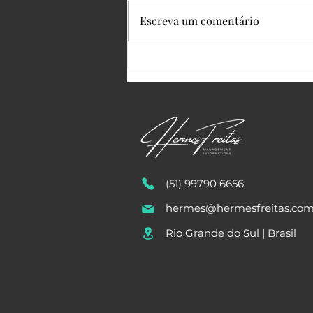
Escreva um comentário
Atenção com a Ortografia e a
Sintaxe!
(51) 99790 6656
hermes@hermesfreitas.co
Rio Grande do Sul | Brasil