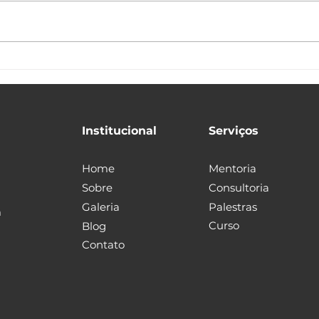
Liderança, Educação e Equipes
Intel
X Me
Institucional
Serviços
Home
Mentoria
Sobre
Consultoria
Galeria
Palestras
m
Curso
Blog
Contato