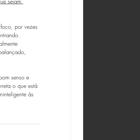
que sejam 
 foco, por vezes 
ontrando. 
almente 
 balançado, 
, bom senso e 
reta o que está 
inteligente às 