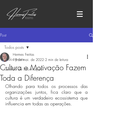
Post
Todos posts
Hermes Freitas
Todos posts
19 de mai. de 2022
2 min de leitura
Cultura e Motivação Fazem
Gestão de Informação
Toda a Diferença
Olhando para todos os processos das 
organizações juntos, fica claro que a 
cultura é um verdadeiro ecossistema que 
influencia em todas as operações.