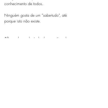
conhecimento de todos.
Ninguém gosta de um “sabe-tudo”, até 
porque isto não existe.
*Baseado e adaptado de um artigo de 
Thomas Davenport, do IIA- International 
Institute for Analytics
Posts recentes
Ver tudo