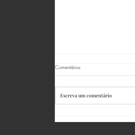
Comentários
Escreva um comentário
Atenção com a Ortografia e a
Sintaxe!