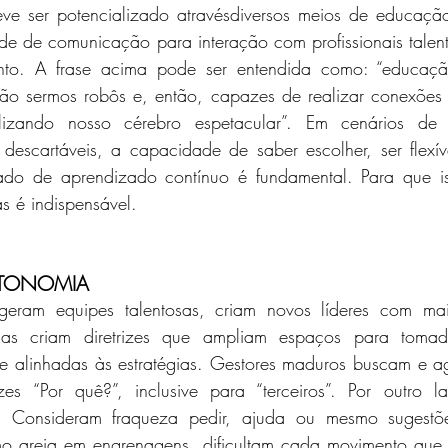
e ser potencializado atravésdiversos meios de educação mu
ade de comunicação para interação com profissionais talent
to. A frase acima pode ser entendida como: “educação
ão sermos robôs e, então, capazes de realizar conexões e
lizando nosso cérebro espetacular”. Em cenários de t
descartáveis, a capacidade de saber escolher, ser flexív
cado de aprendizado contínuo é fundamental. Para que i
s é indispensável.
UTONOMIA
geram equipes talentosas, criam novos líderes com mai
Elas criam diretrizes que ampliam espaços para tomad
 alinhadas às estratégias. Gestores maduros buscam e a
es “Por quê?”, inclusive para “terceiros”. Por outro la
s. Consideram fraqueza pedir, ajuda ou mesmo sugest
o areia em engrenagens, dificultam cada movimento que 