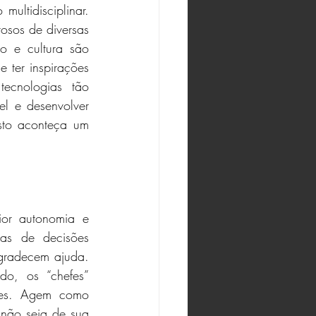
ltidisciplinar. 
osos de diversas 
 e cultura são 
 ter inspirações 
ecnologias tão 
el e desenvolver 
sto aconteça um 
or autonomia e 
as de decisões 
gradecem ajuda. 
do, os “chefes” 
ões. Agem como 
não seja de sua 