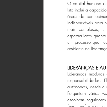
O capital humano dev
Isto inclui a capacid
áreas do conhecimen
indispensáveis para n
mais complexas, uti
espetaculares quanto 
um processo qualifi
ambiente de liderança
LIDERANÇAS E A
Lideranças maduras 
responsabilidades. 
autônomas, desde que
Perguntam várias vez
escolhem seguidore
“euquipes” e são com