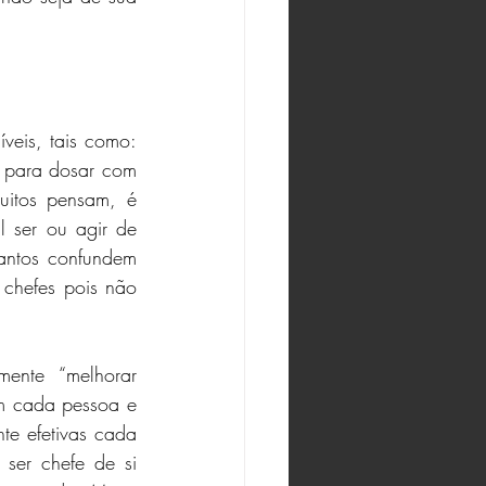
veis, tais como: 
o para dosar com 
uitos pensam, é 
l ser ou agir de 
antos confundem 
chefes pois não 
ente “melhorar 
m cada pessoa e 
te efetivas cada 
er chefe de si 