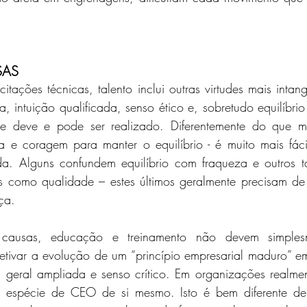
SAS
tações técnicas, talento inclui outras virtudes mais intangí
 intuição qualificada, senso ético e, sobretudo equilíbri
que deve e pode ser realizado. Diferentemente do que m
a e coragem para manter o equilíbrio - é muito mais fáci
da. Alguns confundem equilíbrio com fraqueza e outros t
s como qualidade – estes últimos geralmente precisam de 
ça.
 causas, educação e treinamento não devem simplesm
jetivar a evolução de um “princípio empresarial maduro” e
ra geral ampliada e senso crítico. Em organizações realmen
 espécie de CEO de si mesmo. Isto é bem diferente de s