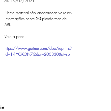
de 15/02/2021.
Nesse material são encontradas valiosas 
informações sobre 
20
 plataformas de 
ABI. 
Vale a pena!
https://www.gartner.com/doc/reprints?
id=1-1YOXON7Q&ct=200330&st=sb