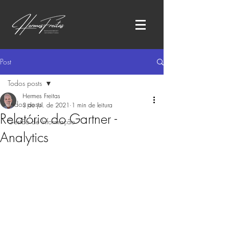
Post
Todos posts
Hermes Freitas
Todos posts
3 de jul. de 2021
1 min de leitura
Relatório do Gartner -
Gestão de Informação
Analytics